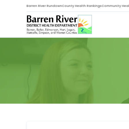
Barren River Rundown
County Health Rankings
Community Heal